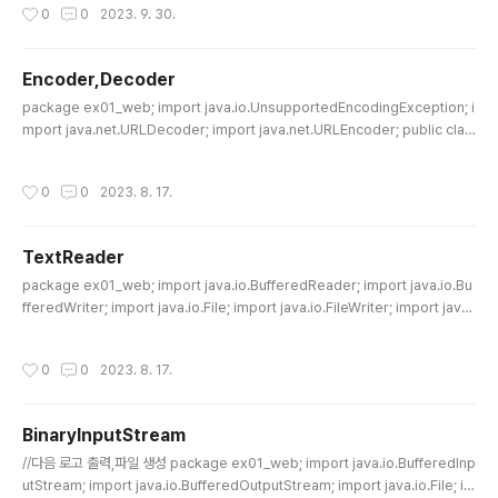
작성시간
0
0
2023. 9. 30.
TBL; -- BANK_TBL 테이블 생성 CREATE TABLE BANK_TBL ( BANK_COD
E VARCHAR2(20 BYTE) NOT NULL, BANK_NAME VARCHAR2(30 BYT
E), CONSTRAINT PK_BANK PRIMARY KEY(BANK_CODE) ); -- CUSTO
Encoder,Decoder
MER..
글 내용
package ex01_web; import java.io.UnsupportedEncodingException; i
mport java.net.URLDecoder; import java.net.URLEncoder; public clas
s Ex05_Encoder_Decoder { public static void main(String[] args) { /*
* Encoding : 원본 데이터를 암호화 하는 것 * Decoding : 암호화 된 데이터를 원
작성시간
0
0
2023. 8. 17.
본 데이터로 복호화 하는 것 */ try { // 원본 데이터 String originData = "마동석 t
om 12345 !@#$%^&*()_+"; System.out.println("원본: " + originData); //
Encoding(암호화) S..
TextReader
글 내용
package ex01_web; import java.io.BufferedReader; import java.io.Bu
fferedWriter; import java.io.File; import java.io.FileWriter; import java.i
o.IOException; import java.io.InputStreamReader; import java.net.Htt
pURLConnection; import java.net.MalformedURLException; import ja
작성시간
0
0
2023. 8. 17.
va.net.URL; public class Ex04_Text_Reader { public static void main(S
tring[] args) { //웹상의 텍스트 파일 읽기 //구글: "기상청 rss"검색 -동네예보>..
BinaryInputStream
글 내용
//다음 로고 출력,파일 생성 package ex01_web; import java.io.BufferedInp
utStream; import java.io.BufferedOutputStream; import java.io.File; im