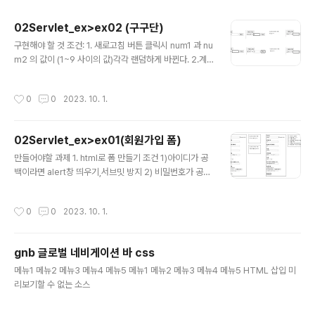
주요 글 목록
02Servlet_ex>ex02 (구구단)
글 내용
구현해야 할 것 조건: 1. 새로고침 버튼 클릭시 num1 과 nu
m2 의 값이 (1~9 사이의 값)각각 랜덤하게 바뀐다. 2.계
산 버튼 클릭시 사용자가 입력한 값이 num1 x num2 의
값과 같은지 확인한다. 단) null일때와 공백일때는 0을 입
작성시간
0
0
2023. 10. 1.
력한 것으로 처리한다. O -> alert 정답입니다 -> 기존 화
면으로 링크 이동 X -> alert 오답입니다 -> 기존 화면으
로 링크 이동 NewFile.html 새로고침 X 계산 Gugudan.
02Servlet_ex>ex01(회원가입 폼)
java package ex02; import java.io.IOException; i
글 내용
mport java.io.PrintWriter; import javax.servlet.S
만들어야할 과제 1. html로 폼 만들기 조건 1)아이디가 공
ervletException; import javax.servlet.annotatio
백이라면 alert창 띄우기,서브밋 방지 2) 비밀번호가 공백
n..
인지? O -> alert창 띄우기 ,서브밋 방지 X -> 비밀번호
와 비밀번호 재확인의 value가 다른지? O -> alert창, 서
작성시간
0
0
2023. 10. 1.
브밋 방지 X -> 서브밋! 2. 받은 요청 파라미터의 정보들을
화면에 출력하기 Register.java package ex01; impo
rt java.io.IOException; import java.io.PrintWriter;
gnb 글로벌 네비게이션 바 css
import javax.servlet.ServletException; import ja
글 내용
vax.servlet.annotation.WebServlet; import java
메뉴1 메뉴2 메뉴3 메뉴4 메뉴5 메뉴1 메뉴2 메뉴3 메뉴4 메뉴5 HTML 삽입 미
x.servlet.http.HttpServlet; imp..
리보기할 수 없는 소스