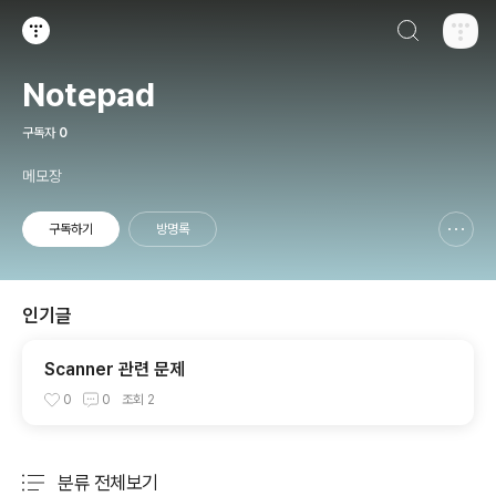
검색하기
티스토리
Notepad
구독자
0
메모장
구독하기
방명록
신고하기 레이어
열기
인기글
Scanner 관련 문제
0
0
조회
2
분류 전체보기