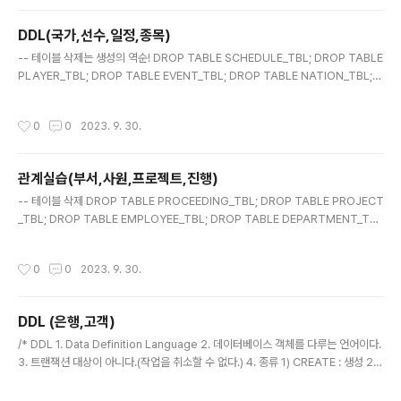
VARCHAR2(30 BYTE) NULL , CONSTRAINT PK_PROF PRIMARY KEY(P
_NO) ); -- 2. COURSE_TBL 테이블 CREATE TABLE COURSE_TBL ( C_N
DDL(국가,선수,일정,종목)
O..
글 내용
-- 테이블 삭제는 생성의 역순! DROP TABLE SCHEDULE_TBL; DROP TABLE
PLAYER_TBL; DROP TABLE EVENT_TBL; DROP TABLE NATION_TBL; -
- NATION_TBL 테이블 생성 CREATE TABLE NATION_TBL ( N_CODE NU
MBER(3) NOT NULL, -- NUMBER(3) : 0 ~ 999 N_NAME VARCHAR2(30
작성시간
0
0
2023. 9. 30.
BYTE) NOT NULL, N_PARTI_PERSON NUMBER NULL, N_PARTI_EVEN
T NUMBER NULL, N_PREV_RANK NUMBER NULL, N_CURR_RANK NUM
BER NULL ); -- EVENT_TBL 테이블 생성 CREATE TABLE EVENT_TBL ( E_..
관계실습(부서,사원,프로젝트,진행)
글 내용
-- 테이블 삭제 DROP TABLE PROCEEDING_TBL; DROP TABLE PROJECT
_TBL; DROP TABLE EMPLOYEE_TBL; DROP TABLE DEPARTMENT_TB
L; -- 부서 테이블 생성 CREATE TABLE DEPARTMENT_TBL ( DEPT_NO VA
RCHAR2(15 BYTE) NOT NULL , DEPT_NAME VARCHAR2(30 BYTE) N
작성시간
0
0
2023. 9. 30.
ULL , DEPT_LOCATION VARCHAR2(50 BYTE) NULL , CONSTRAINT P
K_DEPT PRIMARY KEY(DEPT_NO) ); -- 사원 테이블 생성 CREATE TABLE
EMPLOYEE_TBL ( EMP_NO NUMBER NOT NULL , DEPT_NO VARCHAR
DDL (은행,고객)
2(15 BY..
글 내용
/* DDL 1. Data Definition Language 2. 데이터베이스 객체를 다루는 언어이다.
3. 트랜잭션 대상이 아니다.(작업을 취소할 수 없다.) 4. 종류 1) CREATE : 생성 2)
ALTER : 수정 3) DROP : 삭제 4) TRUNCATE : 삭제(내용만 삭제) */ -- 테이블
삭제는 생성의 역순! DROP TABLE CUSTOMER_TBL; DROP TABLE BANK_