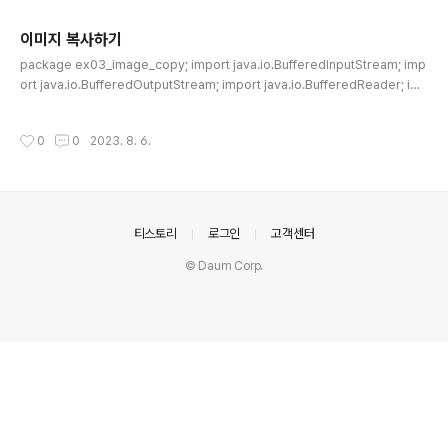
주요 글 목록
이미지 복사하기
글 내용
package ex03_image_copy; import java.io.BufferedInputStream; imp
ort java.io.BufferedOutputStream; import java.io.BufferedReader; im
port java.io.File; import java.io.FileInputStream; import java.io.FileOut
putStream; import java.io.IOException; public class MainWrapper { pu
작성시간
0
0
2023. 8. 6.
blic static void main(String[] args) { //원본파일 객체 생성 File dir1 =new F
ile("C:\\Users\\사용자명\\Pictures"); File src=new File(dir1,"..
의안내
티스토리
로그인
고객센터
© Daum Corp.