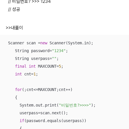
// 비밀번호? >>> 1234
// 성공
>>내풀이
 Scanner scan =
new
 Scanner(System.in);

    String password=
"1234"
;

    String userpass=
""
;

final
int
 MAXCOUNT=
5
;

int
 cnt=
1
;

for
(;cnt<=MAXCOUNT;cnt++)

    {

      System.out.print(
"비밀번호?>>>>"
);

      userpass=scan.next();

if
(password.equals(userpass))

      {
