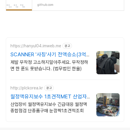
github.com
https://hanyul04.imweb.me
광고
SCANNER '사칭'사기 전액승소(3억7
천) 사례보유
제발 무작정 고소하지말아주세요. 무작정하
면 한 푼도 못받습니다. (법무법인 한율)
http://plckorea.kr
광고
월정액유지보수 1초견적MET 산업자
동화 장비판매수리보수
산업장비 월정액유지보수 긴급대응 월정액
종합점검 단종품구매 눈깜짝1초견적조회
로그 정보