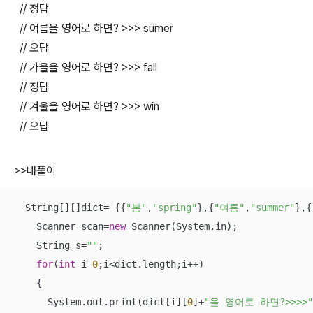
// 정답
// 여름을 영어로 하면? >>> sumer
// 오답
// 가을을 영어로 하면? >>> fall
// 정답
// 겨울을 영어로 하면? >>> win
// 오답
>>내풀이
  String[][]dict= {{
"봄"
,
"spring"
},{
"여름"
,
"summer"
},{
    Scanner scan=
new
 Scanner(System.in);

    String s=
""
;

for
(
int
 i=
0
;i<dict.length;i++)

    {

      System.out.print(dict[i][
0
]+
"을 영어로 하면?>>>>"