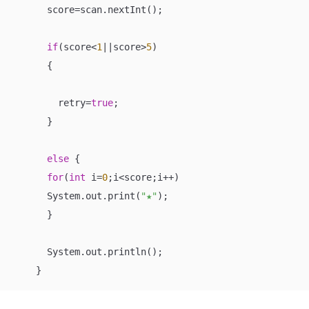
      score=scan.nextInt();

if
(score<
1
||score>
5
)

      {

        retry=
true
;

      }

else
 {

for
(
int
 i=
0
;i<score;i++)

      System.out.print(
"★"
);

      }

      System.out.println();

    }