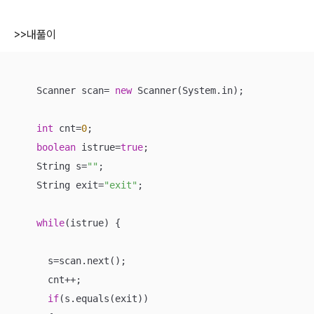
>>내풀이
    Scanner scan= 
new
 Scanner(System.in);

int
 cnt=
0
;

boolean
 istrue=
true
;

    String s=
""
;

    String exit=
"exit"
;

while
(istrue) {

      s=scan.next();

      cnt++;

if
(s.equals(exit))
