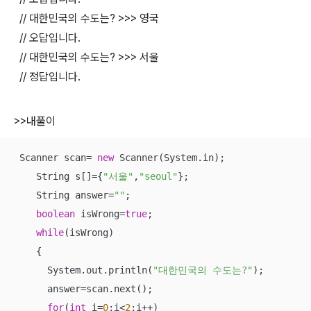
// 대한민국의 수도는? >>> 영국
// 오답입니다.
// 대한민국의 수도는? >>> 서울
// 정답입니다.
>>내풀이
 Scanner scan= 
new
 Scanner(System.in);

    String s[]={
"서울"
,
"seoul"
};

    String answer=
""
;

boolean
 isWrong=
true
;

while
(isWrong)

    {

      System.out.println(
"대한민국의 수도는?"
);

      answer=scan.next();

for
(
int
 i=
0
;i<
2
;i++)
