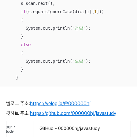
      s=scan.next();

if
(s.equalsIgnoreCase(dict[i][
1
]))

      {

        System.out.println(
"정답"
);

      }

else
      {

        System.out.println(
"오답"
);

      }

    }
벨로그 주소:
https://velog.io/@000000hj
깃허브 주소:
https://github.com/000000hj/javastudy
GitHub - 000000hj/javastudy